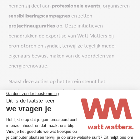
nemen zij deel aan
professionele events
, organiseren
sensibiliseringscampagnes
en zetten
projectinauguraties
op. Deze initiatieven
benadrukken de expertise van Watt Matters bij
promotoren en syndici, terwijl ze tegelijk mede-
eigenaars bewust maken van de voordelen van
energierenovatie.
Naast deze acties op het terrein steunt het
marketingteam op een
digitale
communicatiestrategie
. Via
sociale media
deelt het
nieuws, video’s en informatieve content die de
voordelen van de oplossingen van Watt Matters in de
kijker zetten. Daarnaast fungeert de
website
van Watt