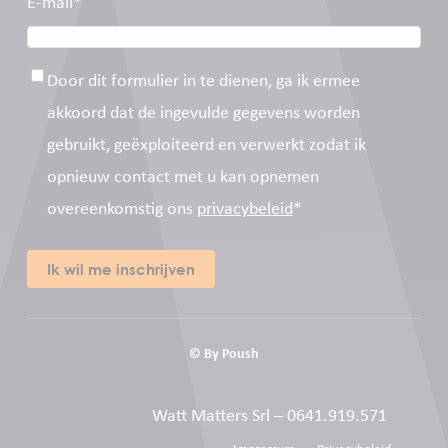
E-mail
*
Toestemming
*
Door dit formulier in te dienen, ga ik ermee
akkoord dat de ingevulde gegevens worden
gebruikt, geëxploiteerd en verwerkt zodat ik
opnieuw contact met u kan opnemen
overeenkomstig ons
privacybeleid
*
© By
Poush
W
att
M
atters
Srl
–
0641.919.571