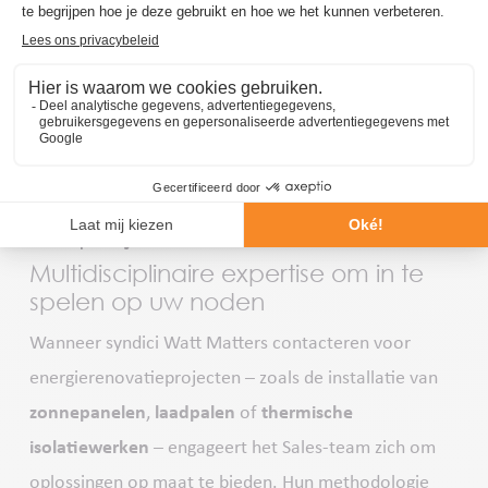
Matters als een sleutelplatform waar technische en
financiële oplossingen, blogartikels en referenties
worden voorgesteld. Zo biedt de site nuttige en
aantrekkelijke informatie voor promotoren, syndici en
mede-eigenaars.
Hoe beheert het Sales-team
uw project?
Multidisciplinaire expertise om in te
spelen op uw noden
Wanneer syndici Watt Matters contacteren voor
energierenovatieprojecten – zoals de installatie van
zonnepanelen
,
laadpalen
of
thermische
isolatiewerken
– engageert het Sales-team zich om
oplossingen op maat te bieden. Hun methodologie