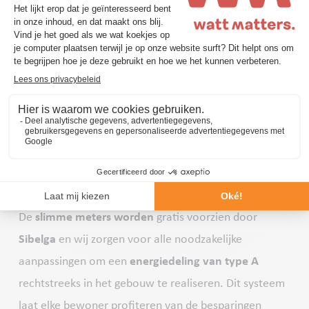
Energiedeling
Zodra uw zonnepanelen geïnstalleerd zijn, kan het
overschot aan geproduceerde energie
gedeeld
worden tussen de verschillende wooneenheden van
de VME
via een systeem van
slimme meters
. Watt
Matters zorgt voor het beheer van deze
energiedeling
via een gespecialiseerde vzw, die instaat voor een
eerlijke herverdeling van de geproduceerde
elektriciteit.
De
slimme meters worden
gratis voorzien door
Sibelga
en wij zorgen voor alle noodzakelijke
aanpassingen om een
energiedeling van type A
rechtstreeks in het gebouw te realiseren. Dit systeem
laat elke bewoner profiteren van de besparingen