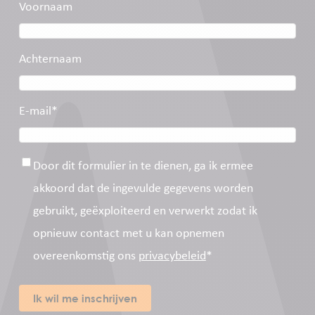
Voornaam
Achternaam
E-mail
*
Toestemming
*
Door dit formulier in te dienen, ga ik ermee
akkoord dat de ingevulde gegevens worden
gebruikt, geëxploiteerd en verwerkt zodat ik
opnieuw contact met u kan opnemen
overeenkomstig ons
privacybeleid
*