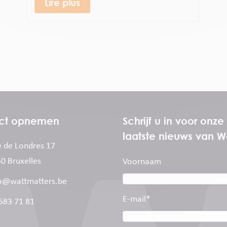
Lire plus
ct opnemen
Schrijf u in voor onz
laatste nieuws van W
 de Londres 17
0 Bruxelles
Voornaam
o@wattmatters.be
E-mail
*
583 71 81