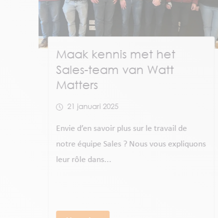
Einde van het regime van
groenestroomcertificaten
voor
warmtekrachtkoppeling
vanaf 2025
20 december 2024
uons
Le gouvernement de la région bruxelloise
a récemment décidé d’arrêter au 1ᵉʳ
janvier 2025...