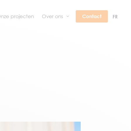
nze projecten
Over ons
Contact
FR