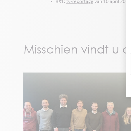
BX1:
tv-reportage
van 10 april 2024
Misschien vindt u d