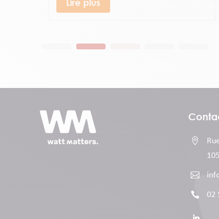
Lire plus
Conta

Rue
105

inf

02 