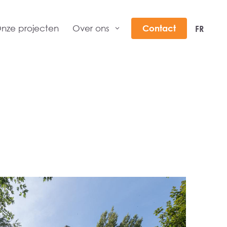
nze projecten
Over ons
Contact
FR