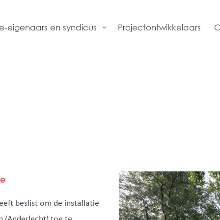
Projectontwikkelaars
O
-eigenaars en syndicus
le
t beslist om de installatie
 (Anderlecht) toe te