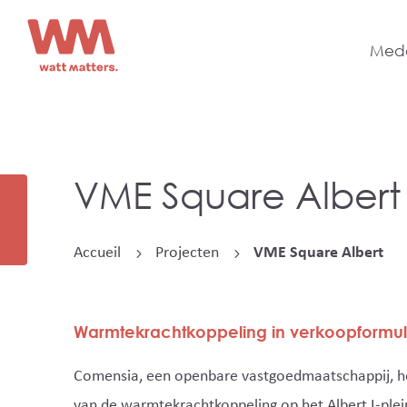
Mede
VME Square Albert
Accueil
Projecten
VME Square Albert
5
5
Warmtekrachtkoppeling in verkoopformu
Comensia, een openbare vastgoedmaatschappij, heef
van de warmtekrachtkoppeling op het Albert I-plein