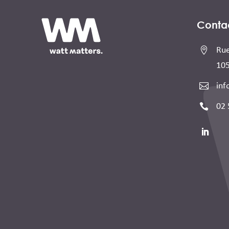
Conta

Rue
105

inf

02 