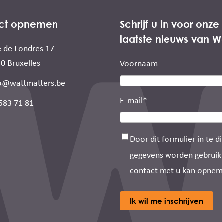
ct opnemen
Schrijf u in voor onz
laatste nieuws van W
 de Londres 17
0 Bruxelles
Voornaam
o@wattmatters.be
E-mail
*
583 71 81
Toestemming
*
Door dit formulier in te 
gegevens worden gebruikt
contact met u kan opne