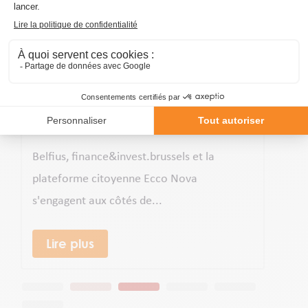
 10,75
Partage d’énergie dans 
copropriété : tout ce qu
on
devez savoir – Replay
opriétés
webinaire Bruxelles
18 mai 2026
A Bruxelles, le partage d'énergie p
 et la
occupants d'une copropriété équip
va
panneaux...
Lire plus