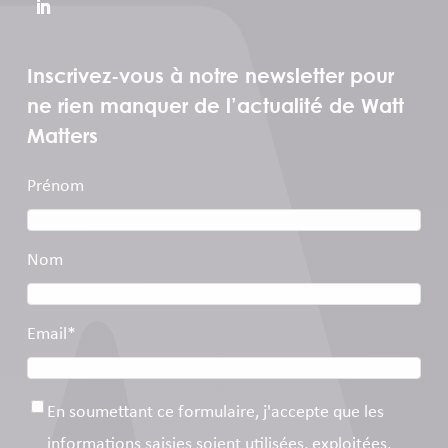
Inscrivez-vous à notre newsletter pour
ne rien manquer de l’actualité de Watt
Matters
Prénom
Nom
Email
*
Consentement
*
En soumettant ce formulaire, j'accepte que les
informations saisies soient utilisées, exploitées,