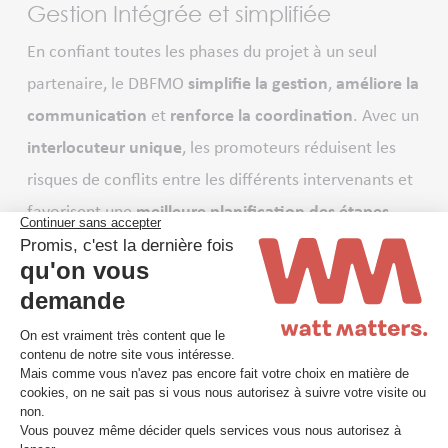
Gestion Intégrée et simplifiée
En confiant toutes les phases du projet à un seul
partenaire, le DBFMO
simplifie la gestion
,
améliore la
communication
et
renforce la coordination
. Avec un
interlocuteur unique
, les promoteurs réduisent les
risques de conflits entre les différents intervenants et
favorisent une
meilleure planification des étapes
.
Cette gestion centralisée optimise le temps et les
ressources.
Performance et fiabilité des
infrastructures
Le modèle DBFMO garantit des infrastructures
performantes et fiables, conçues pour répondre aux