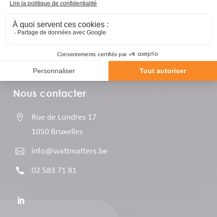
Nous contacter

Rue de Londres 17
1050 Bruxelles

info@wattmatters.be

02 583 71 81