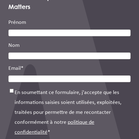
Matters
Prénom
Nom
Email
*
Consentement
*
En soumettant ce formulaire, j'accepte que les
informations saisies soient utilisées, exploitées,
traitées pour permettre de me recontacter
conformément à notre
politique de
confidentialité
*