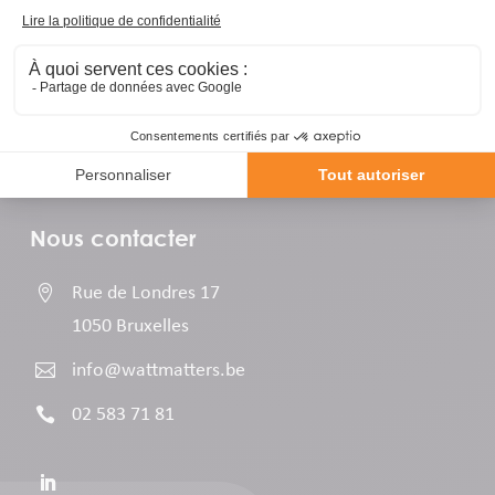
Nous contacter

Rue de Londres 17
1050 Bruxelles

info@wattmatters.be

02 583 71 81