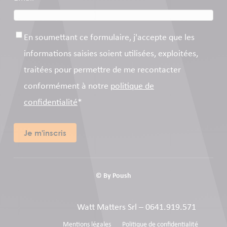
Consentement
*
En soumettant ce formulaire, j'accepte que les
informations saisies soient utilisées, exploitées,
traitées pour permettre de me recontacter
conformément à notre
politique de
confidentialité
*
© By
Poush
W
att
M
atters
Srl
–
0641.919.571
Mentions légales
Politique de confidentialité