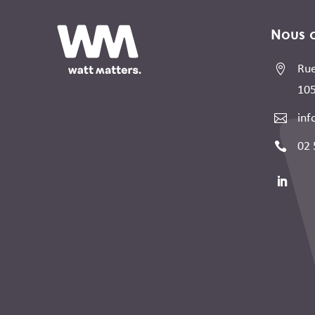
Nous 

Rue
105

inf

02 