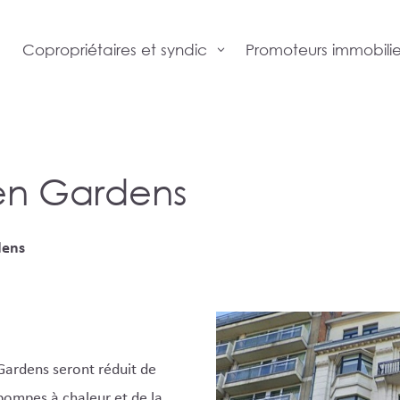
Promoteurs immobilie
Copropriétaires et syndic
en Gardens
dens
Gardens seront réduit de
pompes à chaleur et de la