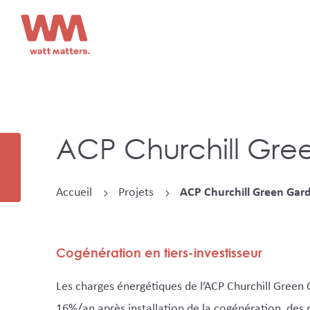
ACP Churchill Gre
Accueil
Projets
ACP Churchill Green Gar
5
5
Cogénération en tiers-investisseur
Les charges énergétiques de l’ACP Churchill Green 
16%/an après installation de la cogénération, des 