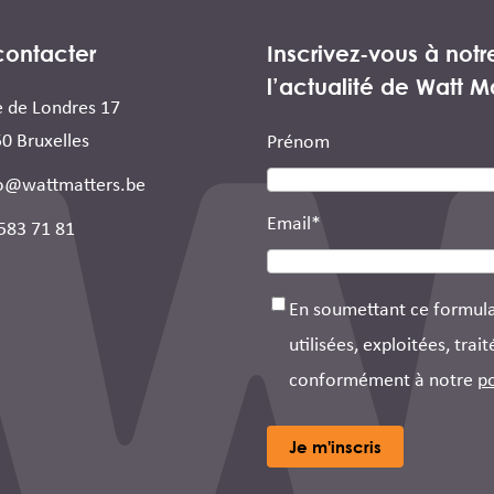
contacter
Inscrivez-vous à not
l’actualité de Watt M
 de Londres 17
0 Bruxelles
Prénom
o@wattmatters.be
Email
*
583 71 81
Consentement
*
En soumettant ce formulai
utilisées, exploitées, tr
conformément à notre
po