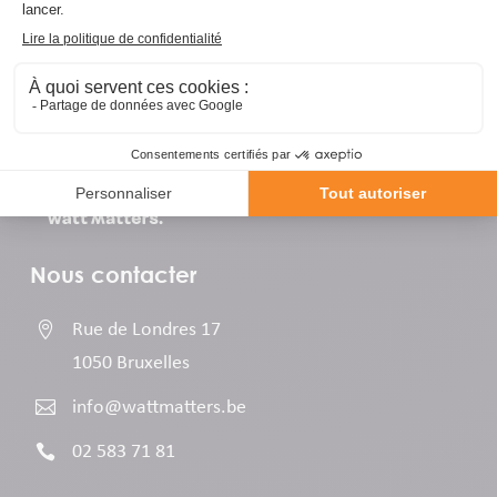
Nous contacter

Rue de Londres 17
1050 Bruxelles

info@wattmatters.be

02 583 71 81