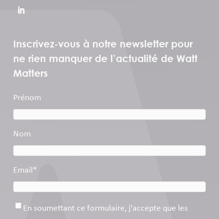
Inscrivez-vous à notre newsletter pour
ne rien manquer de l’actualité de Watt
Matters
Prénom
Nom
Email
*
Consentement
*
En soumettant ce formulaire, j'accepte que les